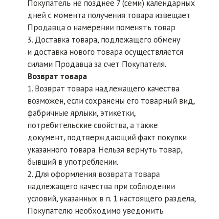
недостатков связаться с Продавцом
и известить о наступлении гарантийного
случая с прикреплением подтверждающих
дефектность товара материалов. После
устранения оговоренных с Продавцом
недостатков Покупатель направляет
уведомление с прикреплёнными
документами, подтверждающие оплату
соответствующей услуги по устранению
недостатков товара и подтверждающие
содержание проделанных работ.
4. Если в течение гарантийного срока
покупателем выявлены производственные
дефекты товара и при этом выявленные
дефекты не предполагают дальнейшую
эксплуатацию товара, продавец своими
силами и средствами обеспечивает
обратную доставку дефектного товара
и возмещает полную стоимость товара,
включая фактически понесенные затраты
на его доставку.
5. Для получения компенсации Покупателю
необходимо перед отказом от товара
связаться с Продавцом и известить
о наступлении гарантийного случая