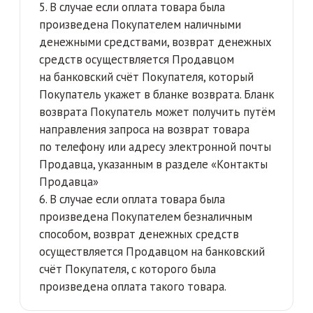
для розничных покупателей
+7 (902) 556-55-67
@mk_sport25
@MK_maryaKrikunova_sport
mk_sport25@mail.ru
для оптовых покупателей,
менеджер мария