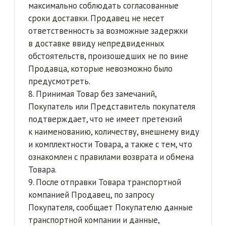
указанного товара. Товар, бывший
в употреблении возврату не подлежит.
2. Для оформления обмена товара
Покупатель не позднее 7 (семи) календарных
дней с момента получения товара извещает
Продавца о намерении поменять товар
3. Доставка товара, подлежащего обмену
и доставка нового товара осуществляется
силами Продавца за счет Покупателя.
Возврат товара
1. Возврат товара надлежащего качества
возможен, если сохранены его товарный вид,
фабричные ярлыки, этикетки,
потребительские свойства, а также
документ, подтверждающий факт покупки
указанного товара. Нельзя вернуть товар,
бывший в употреблении.
2. Для оформления возврата товара
надлежащего качества при соблюдении
условий, указанных в п. 1 настоящего раздела,
Покупателю необходимо уведомить
Продавца не позднее 7 (семи) календарных
дней с момента получения товара
Покупателем.
3. Возврат товара надлежащего качества