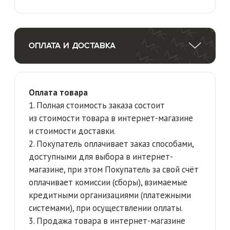
товара и зависит от отдаленности региона
назначения, а также от выбранного
Покупателем способа доставки.
3. Общий срок доставки товара со склада
состоит из срока обработки заказа и срока
доставки. Срок доставки, указанный
в интернет-магазине, является
приблизительным и зависит от выбранного
способа доставки.
4. Покупатель обязуется принять Заказ
в согласованные сроки доставки.
Доставленный Товар передается
покупателю, а при его отсутствии — любому
лицу, предъявившему подтверждение
Заказа или иной документ, подтверждающий
оформление доставки Товара.
5. Право собственности и риск случайной
гибели, утраты или повреждения товара
переходит к Покупателю с момента
передачи Товара Покупателю или его
Представителю.
6. Самовывоз Покупатель может
осуществлять из всех магазинов Продавца
собственной розничной сети.
7. Продавец со своей стороны старается