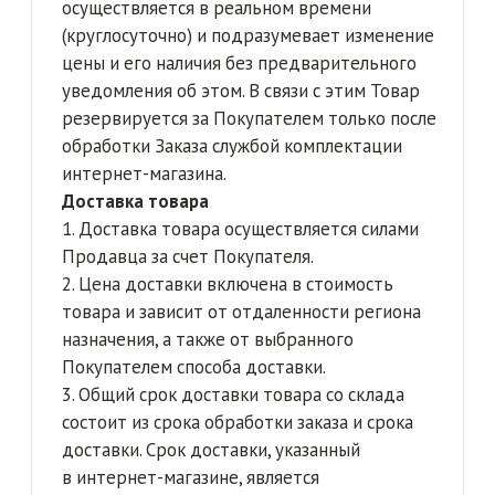
максимально соблюдать согласованные
сроки доставки. Продавец не несет
ответственность за возможные задержки
в доставке ввиду непредвиденных
обстоятельств, произошедших не по вине
Продавца, которые невозможно было
предусмотреть.
8. Принимая Товар без замечаний,
Покупатель или Представитель покупателя
подтверждает, что не имеет претензий
к наименованию, количеству, внешнему виду
и комплектности Товара, а также с тем, что
ознакомлен с правилами возврата и обмена
Товара.
9. После отправки Товара транспортной
компанией Продавец, по запросу
Покупателя, сообщает Покупателю данные
транспортной компании и данные,
необходимые для идентификации груза
(товара).
10. При приёме Товара Покупатель обязан
осмотреть Товар на предмет наличия
и целостности упаковки. В случае
повреждений упаковки и иных дефектов
Покупатель обязан сделать