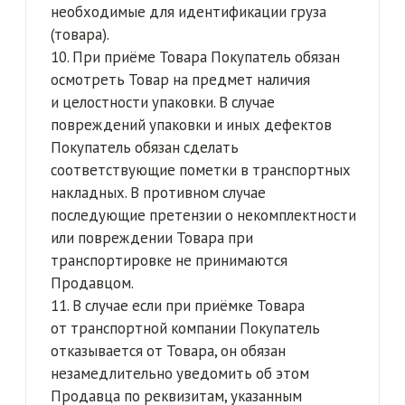
осуществляется силами Продавца за счет
средств Покупателя, при этом Продавец
по факту получения возвращенного товара
возвращает Покупателю полную стоимость
товара. Компенсация первоначальной
доставки товара Покупателю компенсации
не подлежит.
4. В случае если Покупатель хочет вернуть
товар надлежащего качества, Продавец
оставляет за собой право провести проверку
сохранности товарного вида и в случае
обнаружения нарушений условий сохранения
товарного вида Продавец имеет право
отказать в возврате товара.
5. В случае если оплата товара была
произведена Покупателем наличными
денежными средствами, возврат денежных
средств осуществляется Продавцом
на банковский счёт Покупателя, который
Покупатель укажет в бланке возврата. Бланк
возврата Покупатель может получить путём
направления запроса на возврат товара
по телефону или адресу электронной почты
Продавца, указанным в разделе «Контакты
Продавца»