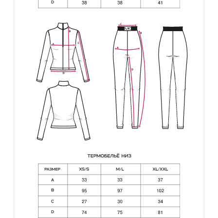
оплата и доставка
Оплата товара
1. Полная стоимость заказа состоит
из стоимости товара в интернет-магазине
и стоимости доставки.
2. Покупатель оплачивает заказ способами,
доступными для выбора в интернет-
магазине, при этом Покупатель за свой счёт
оплачивает комиссии (сборы), взимаемые
кредитными организациями (платежными
системами), при осуществлении оплаты.
3. Продажа товара в интернет-магазине
осуществляется в реальном времени
(круглосуточно) и подразумевает изменение
цены и его наличия без предварительного
уведомления об этом. В связи с этим Товар
резервируется за Покупателем только после
обработки Заказа службой комплектации
интернет-магазина.
Доставка товара
1. Доставка товара осуществляется силами
Продавца за счет Покупателя.
2. Цена доставки включена в стоимость